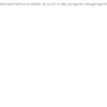
ternehmertums selbst ist auch in der jüngeren Vergangenhei
gmentierung nach den unterschiedlichsten Kriterien möglich
terreichischen Wirtschaft ermöglicht.
as
iföw
adressiert und analysiert genau diese Entwicklungen
n Ein-Personen Unternehmen (EPU) über KMUs bis hin zu 
twicklungspfades der Unternehmen von Unternehmensgrü
ternehmensnachfolge stehen vor allem Themen im Kontext
passungsfähigkeit im Fokus.