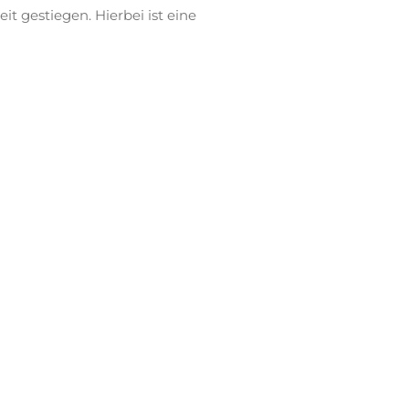
t gestiegen. Hierbei ist eine
 was eine detaillierte Betrachtung der
 über unterschiedliche Betriebsgrößen
Großunternehmen. Entlang des
ndungen bis zur
 der Wettbewerbsfähigkeit und