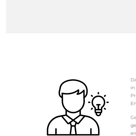
Da
in
Pr
En
Ge
ge
er